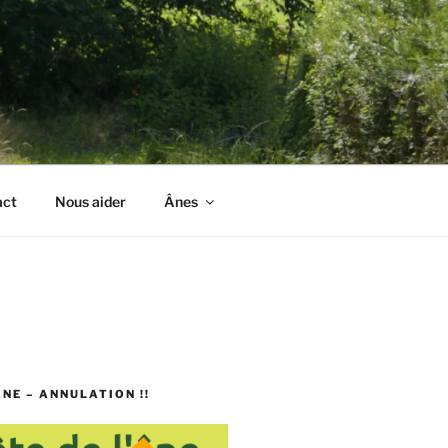
act
Nous aider
Ânes
ÂNE – ANNULATION !!