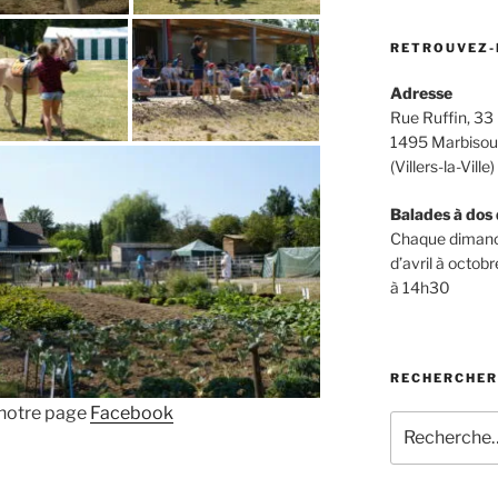
RETROUVEZ-
Adresse
Rue Ruffin, 33
1495 Marbiso
(Villers-la-Ville)
Balades à dos 
Chaque diman
d’avril à octobr
à 14h30
RECHERCHER
 notre page
Facebook
Recherche
pour
: