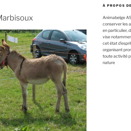
À PROPOS DE
 Marbisoux
Animabelge ASB
conserver les 
en particulier, 
vise notamment
cet état d’espr
organisant pro
toute activité p
nature