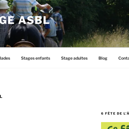
GE ASBL
lades
Stages enfants
Stage adultes
Blog
Cont
L
6 FÊTE DE L’