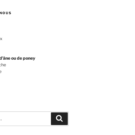
NOUS
ux
d’âne ou de poney
che
e
Recherche