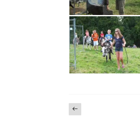
Pagination
Page
précédente
des
publications