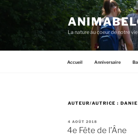
Aller
au
ANIMABEL
contenu
principal
La nature au coeur de notre vie
Accueil
Anniversaire
Ba
AUTEUR/AUTRICE :
DANIE
PUBLIÉ
4 AOÛT 2018
LE
4e Fête de l’Âne