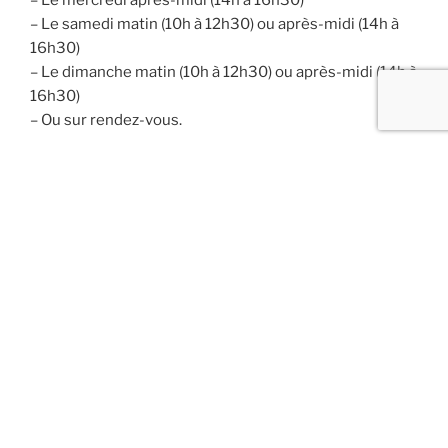
– Le mercredi après-midi (14h à 16h30)
– Le samedi matin (10h à 12h30) ou après-midi (14h à
16h30)
– Le dimanche matin (10h à 12h30) ou après-midi (14h à
16h30)
– Ou sur rendez-vous.
C’est également possible un autre jour (congé scolaire)
en fonction de notre disponibilité. Nous consulter pour
cela.
Quel prix ?
La formule anniversaire coûte
150 €
pour un forfait de
10
enfants
maximum
. Au delà de 10 enfants, un
supplément de
10 €
vous sera demandé
par enfant
supplémentaire
. Pour des raisons d’organisation et
d’encadrement, nous conseillons de ne pas dépasser
12 enfants.