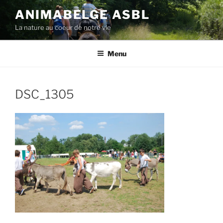
Aller
ANIMABELGE ASBL
au
La nature au coeur de notre vie
contenu
principal
Menu
DSC_1305