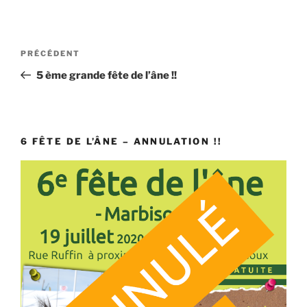
Navigation
Article
PRÉCÉDENT
de
précédent
5 ème grande fête de l’âne !!
l’article
6 FÊTE DE L’ÂNE – ANNULATION !!