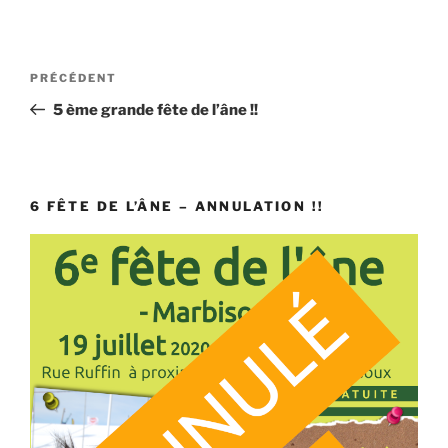
Navigation
Article
PRÉCÉDENT
de
précédent
5 ème grande fête de l’âne !!
l’article
6 FÊTE DE L’ÂNE – ANNULATION !!