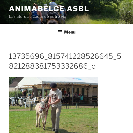
Aller
ANIMABELGE ASBL
au
La nature au coeur de notre vie
contenu
principal
Menu
13735696_815741228526645_5
821288381753332686_o