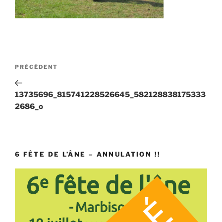
Navigation
Article
PRÉCÉDENT
de
précédent
l’article
13735696_815741228526645_582128838175333
2686_o
6 FÊTE DE L’ÂNE – ANNULATION !!