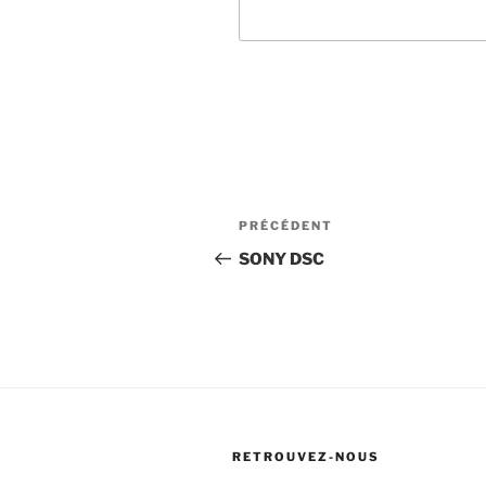
Navigation
Article
PRÉCÉDENT
de
précédent
SONY DSC
l’article
RETROUVEZ-NOUS