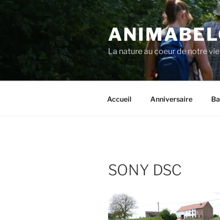
Aller
au
ANIMABEL
contenu
principal
La nature au coeur de notre vie
Accueil
Anniversaire
Ba
SONY DSC