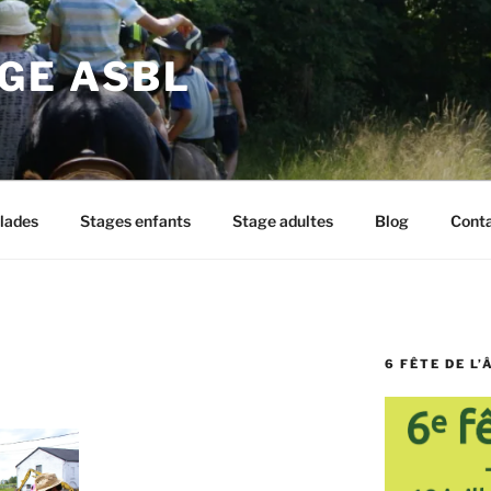
GE ASBL
lades
Stages enfants
Stage adultes
Blog
Cont
6 FÊTE DE L’