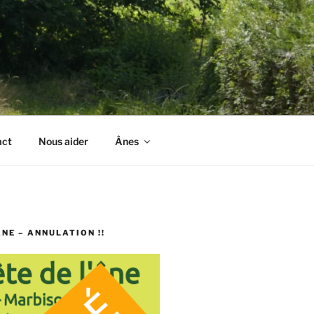
act
Nous aider
Ânes
ÂNE – ANNULATION !!