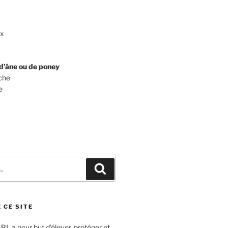
ux
d’âne ou de poney
che
e
Recherche
 CE SITE
L a pour but d’élever, protéger et