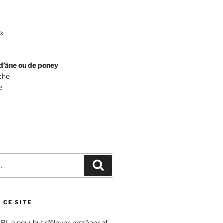
ux
d’âne ou de poney
che
e
Recherche
 CE SITE
L a pour but d’élever, protéger et