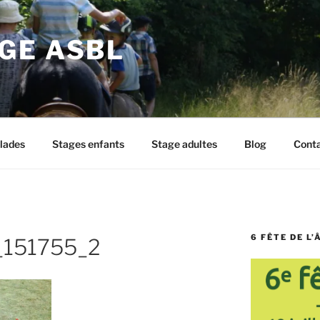
GE ASBL
lades
Stages enfants
Stage adultes
Blog
Cont
6 FÊTE DE L’
_151755_2