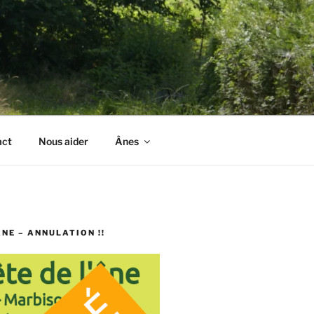
act
Nous aider
Ânes
ÂNE – ANNULATION !!