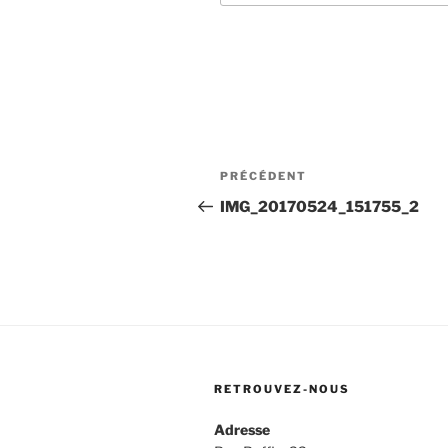
Navigation
Article
PRÉCÉDENT
de
précédent
IMG_20170524_151755_2
l’article
RETROUVEZ-NOUS
Adresse