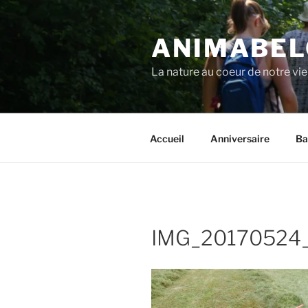
Aller
au
ANIMABEL
contenu
principal
La nature au coeur de notre vie
Accueil
Anniversaire
Ba
IMG_20170524