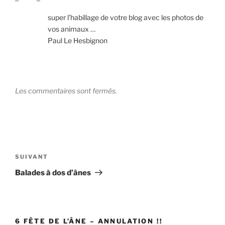
super l’habillage de votre blog avec les photos de
vos animaux …
Paul Le Hesbignon
Les commentaires sont fermés.
Navigation
de
Article
SUIVANT
l’article
suivant
Balades à dos d’ânes
6 FÊTE DE L’ÂNE – ANNULATION !!