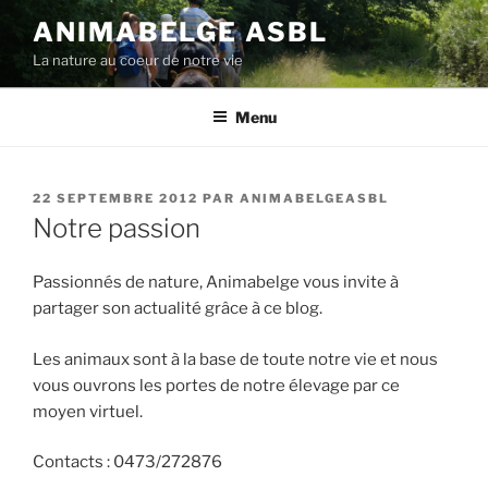
Aller
ANIMABELGE ASBL
au
La nature au coeur de notre vie
contenu
principal
Menu
PUBLIÉ
22 SEPTEMBRE 2012
PAR
ANIMABELGEASBL
LE
Notre passion
Passionnés de nature, Animabelge vous invite à
partager son actualité grâce à ce blog.
Les animaux sont à la base de toute notre vie et nous
vous ouvrons les portes de notre élevage par ce
moyen virtuel.
Contacts : 0473/272876