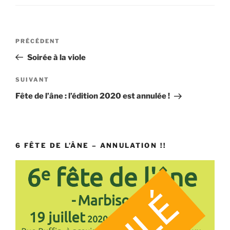
Navigation
Article
PRÉCÉDENT
de
précédent
Soirée à la viole
l’article
Article
SUIVANT
suivant
Fête de l’âne : l’édition 2020 est annulée !
6 FÊTE DE L’ÂNE – ANNULATION !!