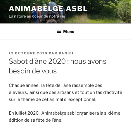
Aller
ANIMABELGE ASBL
au
La nature au coeur de notre vie
contenu
principal
Menu
PUBLIÉ
13 OCTOBRE 2019
PAR
DANIEL
LE
Sabot d’âne 2020 : nous avons
besoin de vous !
Chaque année, la fête de l’âne rassemble des
éleveurs, ainsi que des artisans et tout un tas d’activité
sur le thème de cet animal si exceptionnel.
En juillet 2020, Animabelge asbl organisera la sixième
édition de sa fête de l’âne.